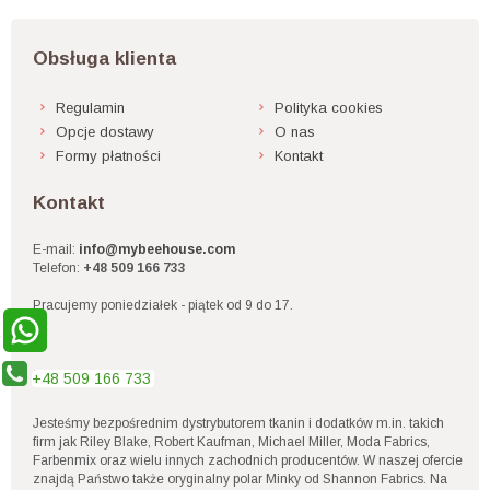
Obsługa klienta
Regulamin
Polityka cookies
Opcje dostawy
O nas
Formy płatności
Kontakt
Kontakt
E-mail:
info@mybeehouse.com
Telefon:
+48 509 166 733
Pracujemy poniedziałek - piątek od 9 do 17.
Nasza firma
+48 509 166 733
Jesteśmy bezpośrednim dystrybutorem tkanin i dodatków m.in. takich
firm jak Riley Blake, Robert Kaufman, Michael Miller, Moda Fabrics,
Farbenmix oraz wielu innych zachodnich producentów. W naszej ofercie
znajdą Państwo także oryginalny polar Minky od Shannon Fabrics. Na