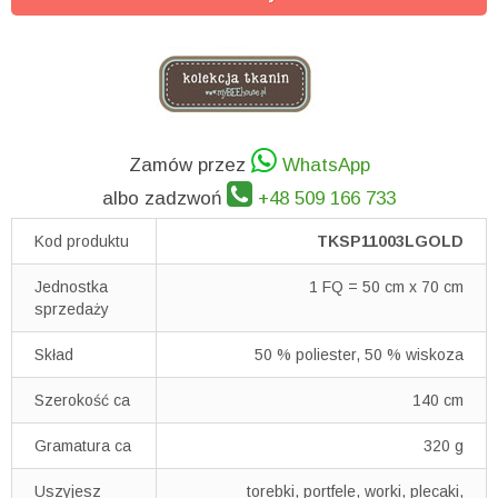
Zamów przez
WhatsApp
albo zadzwoń
+48 509 166 733
Kod produktu
TKSP11003LGOLD
Jednostka
1 FQ = 50 cm x 70 cm
sprzedaży
Skład
50 % poliester, 50 % wiskoza
Szerokość ca
140 cm
Gramatura ca
320 g
Uszyjesz
torebki, portfele, worki, plecaki,