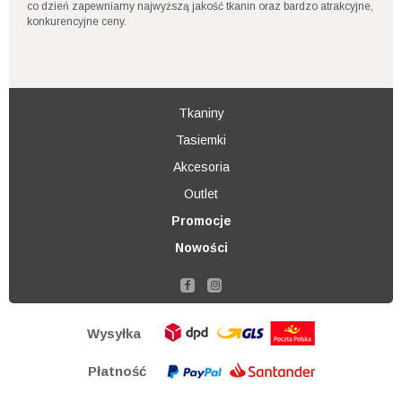
co dzień zapewniamy najwyższą jakość tkanin oraz bardzo atrakcyjne,
konkurencyjne ceny.
Tkaniny
Tasiemki
Akcesoria
Outlet
Promocje
Nowości
Wysyłka
Płatność